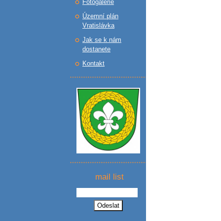
Fotogalerie
Územní plán
Vratislávka
Jak se k nám
dostanete
Kontakt
mail list