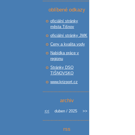
oblíbené odkazy
oficiální stránky
města Tišnov
oficiální stránky JMK
Ceny a kvalita vody
Nabídka práce v
regionu
Stránky DSO
TIŠNOVSKO
www.krizport.cz
archiv
<<
duben / 2025
>>
rss