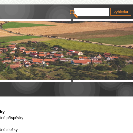
vky
dné příspěvky
dné složky