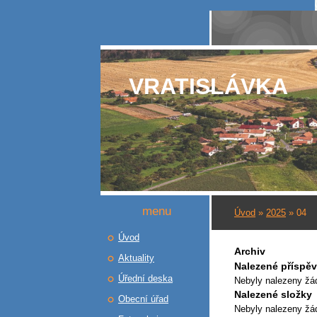
VRATISLÁVKA
menu
Úvod
»
2025
»
04
Úvod
Archiv
Aktuality
Nalezené příspě
Úřední deska
Nebyly nalezeny žá
Nalezené složky
Obecní úřad
Nebyly nalezeny žá