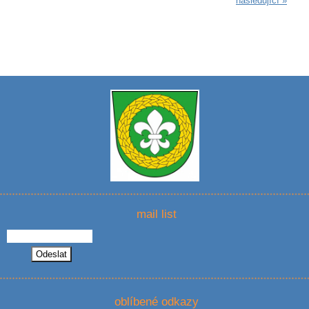
následující »
mail list
oblíbené odkazy