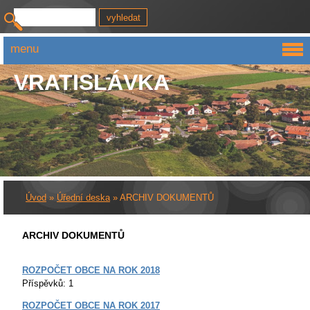
menu
VRATISLÁVKA
Úvod
»
Úřední deska
»
ARCHIV DOKUMENTŮ
ARCHIV DOKUMENTŮ
ROZPOČET OBCE NA ROK 2018
Příspěvků:
1
ROZPOČET OBCE NA ROK 2017