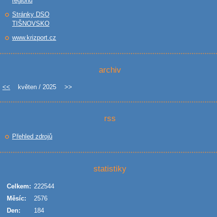
regionu
Stránky DSO
TIŠNOVSKO
www.krizport.cz
archiv
<<
květen / 2025
>>
rss
Přehled zdrojů
statistiky
Celkem:
222544
Měsíc:
2576
Den:
184