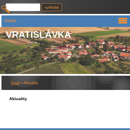
menu
VRATISLÁVKA
Úvod
»
Aktuality
Aktuality