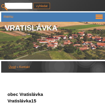
menu
VRATISLÁVKA
Úvod
»
Kontakt
obec Vratislávka
Vratislávka15