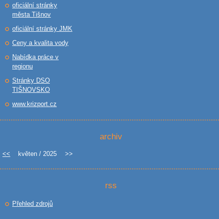
oficiální stránky
města Tišnov
oficiální stránky JMK
Ceny a kvalita vody
Nabídka práce v
regionu
Stránky DSO
TIŠNOVSKO
www.krizport.cz
archiv
<<
květen / 2025
>>
rss
Přehled zdrojů